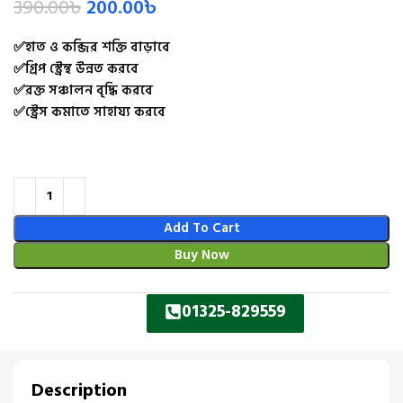
390.00
৳
200.00
৳
✅হাত ও কব্জির শক্তি বাড়াবে
✅গ্রিপ স্ট্রেন্থ উন্নত করবে
✅রক্ত সঞ্চালন বৃদ্ধি করবে
✅স্ট্রেস কমাতে সাহায্য করবে
Add To Cart
Buy Now
01325-829559
Description