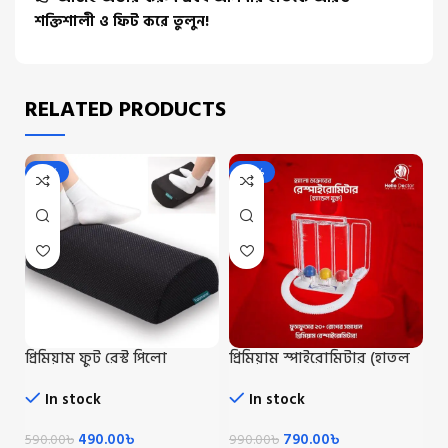
শক্তিশালী ও ফিট করে তুলুন!
RELATED PRODUCTS
-17%
-20%
প্রিমিয়াম ফুট রেস্ট পিলো
প্রিমিয়াম স্পাইরোমিটার (হাতল
ক্
সহো)/Premium Spiromiter
R
In stock
In stock
With Handle
490.00
৳
790.00
৳
590.00
৳
990.00
৳
89