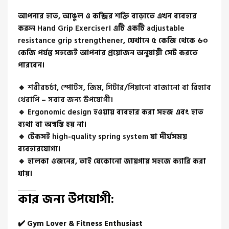
আপনার হাত, আঙুল ও কব্জির শক্তি বাড়াতে এখন ব্যবহার
করুন
Hand Grip Exerciser
। এটি একটি
adjustable
resistance grip strengthener
, যেখানে ৫ কেজি থেকে ৬০
কেজি পর্যন্ত সহজেই আপনার প্রয়োজন অনুযায়ী সেট করতে
পারবেন।
🔹
শরীরচর্চা, স্পোর্টস, জিম, গিটার/পিয়ানো বাজানো বা রিহ্যাব
থেরাপি – সবার জন্য উপযোগী।
🔹
Ergonomic design
হওয়ায় ব্যবহার করা সহজ এবং হাত
ব্যথা বা অস্বস্তি হয় না।
🔹 টেকসই
high-quality spring system
যা দীর্ঘসময়
ব্যবহারযোগ্য।
🔹 হালকা ওজনের, তাই যেকোনো জায়গায় সহজে ক্যারি করা
যায়।
কার জন্য উপযোগী:
✔️ Gym Lover & Fitness Enthusiast