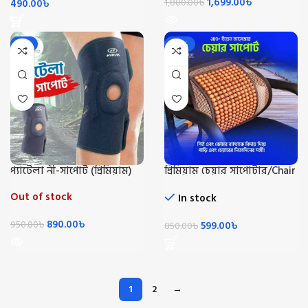
1,699.00
৳
490.00
৳
1,800.00
৳
-6%
-30%
প্যাটেলা নী-সাপোর্ট (প্রিমিয়াম)
প্রিমিয়াম চেয়ার সাপোর্টার/Chair
Supporter
Out of stock
In stock
890.00
৳
950.00
৳
599.00
৳
850.00
৳
1
2
→