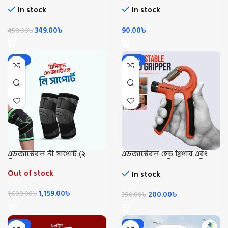
In stock
In stock
349.00
৳
90.00
৳
450.00
৳
-28%
-49%
এডজাস্টেবল নী সাপোর্ট (২
এডজাস্টেবল হেন্ড গ্রিপার এবং
পিস)/Knee Support 2 Pic
স্ট্রেন্থনার (৫ কেজি-৬০ কেজি)-
Adjustable Hand Grip
Out of stock
In stock
Exerciser
1,159.00
৳
1,600.00
৳
200.00
৳
390.00
৳
-22%
-10%