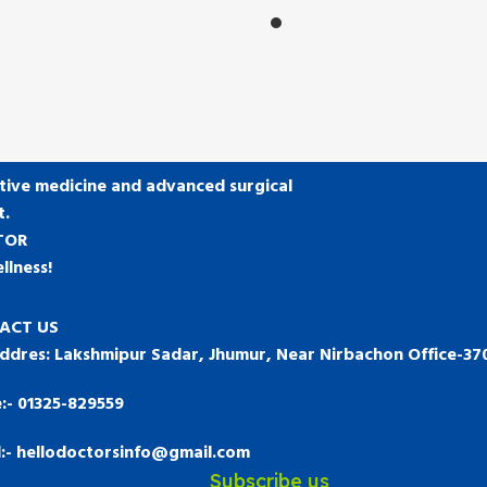
tive medicine and advanced surgical
t.
TOR
llness!
ACT US
ddres: Lakshmipur Sadar, Jhumur, Near Nirbachon Office-37
:-
01325-829559
l:- hellodoctorsinfo@gmail.com
Subscribe us