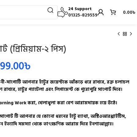
24 Support
0.00
৳
01325-829559
র্ট (প্রিমিয়াম-২ পিস)
699.00
৳
 নী-সাপোর্টি আপনার হাঁটুর জয়েন্টকে আঁকড়ে ধরে রাখবে, রক্ত চলাচল
রণে রাখবে, হাটুর প্যাটেলা এবং লিগামেন্ট কে পুরোপুরি সাপোর্ট দিবে।
orning Work করা, খেলাধুলা করা বেশ আরামদায়ক হয়ে উঠে।
-সাপোর্ট টি আপনার যে কোনো ধরনের হাঁটু ব্যাথা, অস্টিওআরথ্রাইটিস,
েইন ইত্যাদি সমস্যা থেকে তাৎক্ষণিক আরাম দিবে ইনশাআল্লাহ।