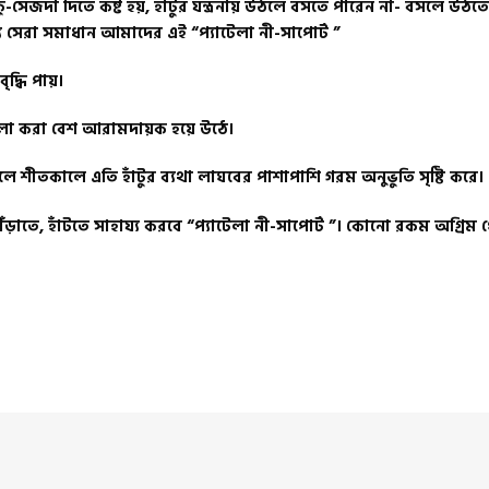
কু-সেজদা দিতে কষ্ট হয়, হাটুর যন্ত্রনায় উঠলে বসতে পারেন না- বসলে 
্য সেরা সমাধান আমাদের এই “প্যাটেলা নী-সাপোর্ট ”
ৃদ্ধি পায়।
ুলা করা বেশ আরামদায়ক হয়ে উঠে।
ে শীতকালে এতি হাঁটুর ব্যথা লাঘবের পাশাপাশি গরম অনুভুতি সৃষ্টি করে।
েীঁড়াতে, হাঁটতে সাহায্য করবে “প্যাটেলা নী-সাপোর্ট ”। কোনো রকম অগ্রিম