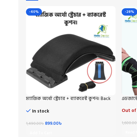
-40%
-28%
ম্যাজিক অর্থো স্ট্রেচার + ব্যাকরেস্ট কুশন। Back
এডজাস্ট
Support+Cuson
2 Pic
Out of
In stock
899.00
৳
1,600.00
1,490.00
৳
Read 
Add To Cart