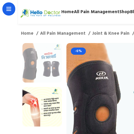
Home
All Pain Management
Shop
B
Home
All Pain Management
Joint & Knee Pain
-6%