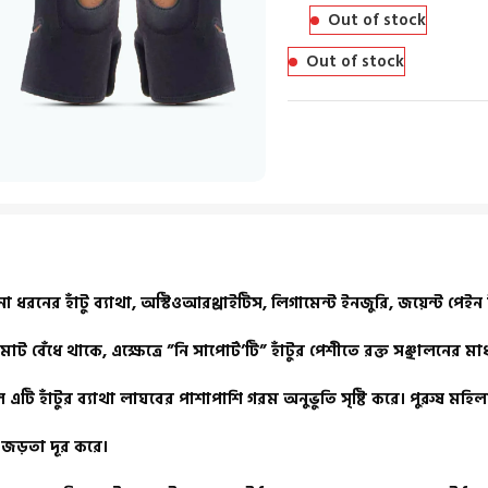
Out of stock
Out of stock
ধরনের হাঁটু ব্যাথা, অস্টিওআরথ্রাইটিস, লিগামেন্ট ইনজুরি, জয়েন্ট পেই
মাট বেঁধে থাকে, এক্ষেত্রে ”নি সাপোর্ট’টি” হাঁটুর পেশীতে রক্ত সঞ্ছালনের 
ি হাঁটুর ব্যাথা লাঘবের পাশাপাশি গরম অনুভুতি সৃষ্টি করে। পুরুষ মহি
নে জড়তা দূর করে।