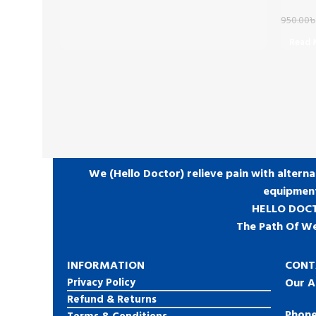
950.00
৳
Read 
We (Hello Doctor) relieve pain with alterna
equipmen
HELLO DOC
The Path Of We
INFORMATION
CONT
Privacy Policy
Our A
Refund & Returns
Phone