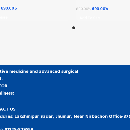
890.00
৳
690.00
৳
890.00
৳
More
Add To Cart
tive medicine and advanced surgical
t.
TOR
llness!
ACT US
ddres: Lakshmipur Sadar, Jhumur, Near Nirbachon Office-37
:-
01325-829559