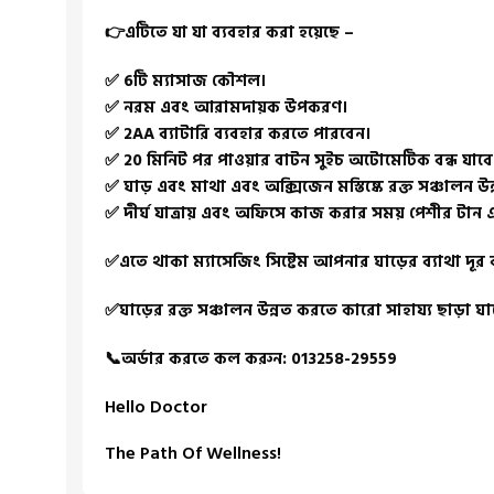
👉এটিতে যা যা ব্যবহার করা হয়েছে –
✅ 6টি ম্যাসাজ কৌশল।
✅ নরম এবং আরামদায়ক উপকরণ।
✅ 2AA ব্যাটারি ব্যবহার করতে পারবেন।
✅ 20 মিনিট পর পাওয়ার বাটন সুইচ অটোমেটিক বন্ধ যাবে
✅ ঘাড় এবং মাথা এবং অক্সিজেন মস্তিষ্কে রক্ত ​​​​সঞ্চালন উ
✅ দীর্ঘ যাত্রায় এবং অফিসে কাজ করার সময় পেশীর টান এব
✅এতে থাকা ম্যাসেজিং সিষ্টেম আপনার ঘাড়ের ব্যাথা দূ
✅ঘাড়ের রক্ত সঞ্চালন উন্নত করতে কারো সাহায্য ছাড়া ঘ
📞অর্ডার করতে কল করুন: 013258-29559
Hello Doctor
The Path Of Wellness!