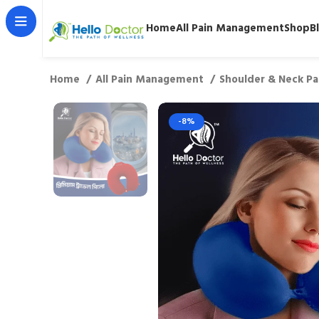
Home
All Pain Management
Shop
B
Home
All Pain Management
Shoulder & Neck P
-8%