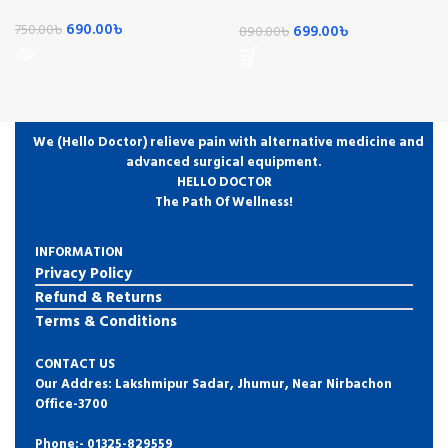
690.00
৳
750.00
৳
699.00
৳
890.00
৳
We (Hello Doctor) relieve pain with alternative medicine and
advanced surgical equipment.
HELLO DOCTOR
The Path Of Wellness!
INFORMATION
Privacy Policy
Refund & Returns
Terms & Conditions
CONTACT US
Our Addres: Lakshmipur Sadar, Jhumur, Near Nirbachon
Office-3700
Phone:-
01325-829559