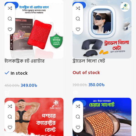
-22%
-10%
ইলেকট্রিক হট ওয়াটার
ট্রাভেল পিলো সেট
ব্যাগ/Electric Hot Water Beg
Out of stock
In stock
350.00
৳
349.00
৳
390.00
৳
450.00
৳
-30%