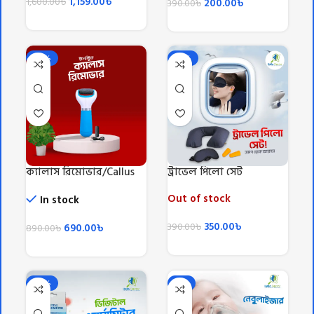
1,159.00
৳
1,600.00
৳
200.00
৳
390.00
৳
-22%
-10%
ক্যালাস রিমোভার/Callus
ট্রাভেল পিলো সেট
Remover
Out of stock
In stock
350.00
৳
690.00
৳
390.00
৳
890.00
৳
-20%
-5%