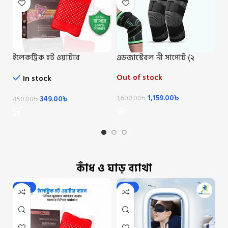
ইলেকট্রিক হট ওয়াটার
এডজাস্টেবল নী সাপোর্ট (২
প্
ব্যাগ/Electric Hot Water Beg
পিস)/Knee Support 2 Pic
পি
Out of stock
Ou
In stock
1,159.00
৳
349.00
৳
1,600.00
৳
1,
450.00
৳
কাঁধ ও ঘাড় ব্যাথা
-22%
-10%