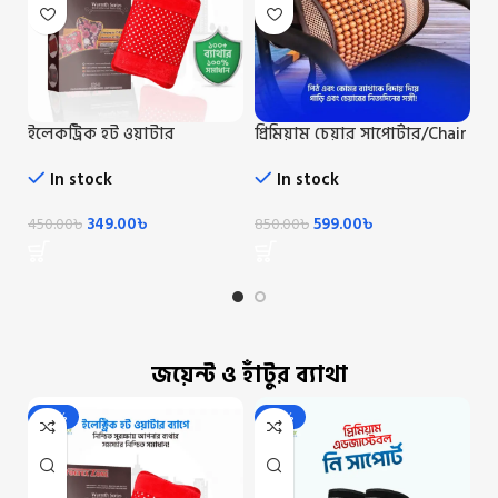
ইলেকট্রিক হট ওয়াটার
প্রিমিয়াম চেয়ার সাপোর্টার/Chair
ম্
ব্যাগ/Electric Hot Water Beg
Supporter
ব্
In stock
In stock
S
349.00
৳
599.00
৳
450.00
৳
850.00
৳
1,
জয়েন্ট ও হাঁটুর ব্যাথা
-22%
-28%