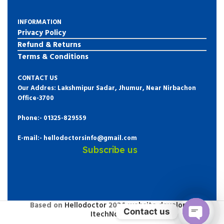
INFORMATION
Privacy Policy
Refund & Returns
Terms & Conditions
CONTACT US
Our Addres: Lakshmipur Sadar, Jhumur, Near Nirbachon
Office-3700
Phone:-
01325-829559
E-mail:- hellodoctorsinfo@gmail.com
Subscribe us
Based on
Hellodoctor
2024
website developer
Contact us
ItechNoyon
.