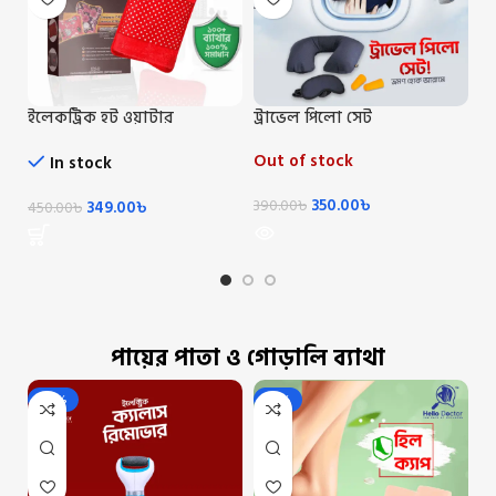
ইলেকট্রিক হট ওয়াটার
ট্রাভেল পিলো সেট
পশ
ব্যাগ/Electric Hot Water Beg
C
Out of stock
In stock
350.00
৳
349.00
৳
390.00
৳
4
450.00
৳
পায়ের পাতা ও গোড়ালি ব্যাথা
-22%
-17%