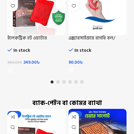
ইলেকট্রিক হট ওয়াটার
এক্সারসাইজার রাগবি বল/
এড
ব্যাগ/Electric Hot Water Beg
Rugby Ball
পি
Ou
In stock
In stock
349.00
৳
90.00
৳
1,
450.00
৳
ব্যাক-পেইন বা কোমর ব্যাথা
-22%
-30%