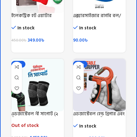
ইলেকট্রিক হট ওয়াটার
এক্সারসাইজার রাগবি বল/
ব্যাগ/Electric Hot Water
Rugby Ball
Beg
In stock
In stock
349.00
৳
90.00
৳
450.00
৳
-28%
-49%
এডজাস্টেবল নী সাপোর্ট (২
এডজাস্টেবল হেন্ড গ্রিপার এবং
পিস)/Knee Support 2 Pic
স্ট্রেন্থনার (৫ কেজি-৬০
কেজি)-Adjustable Hand
Out of stock
In stock
Grip Exerciser