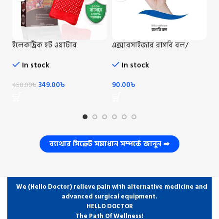
ইলেকট্রিক হট ওয়াটার
এক্সারসাইজার রাগবি বল/
এড
ব্যাগ/Electric Hot Water Beg
Rugby Ball
পি
Ou
In stock
In stock
349.00
৳
90.00
৳
1,
450.00
৳
ব্যাথার সিক্রেট সমাধান সম্পর্কে জানুন ➡
We (Hello Doctor) relieve pain with alternative medicine and
advanced surgical equipment.
HELLO DOCTOR
The Path Of Wellness!