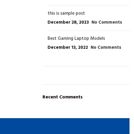
this is sample post
December 28, 2023
No Comments
Best Gaming Laptop Models
December 13, 2022
No Comments
ON SALE
HP Envy 34
Recent Comments
To Shop